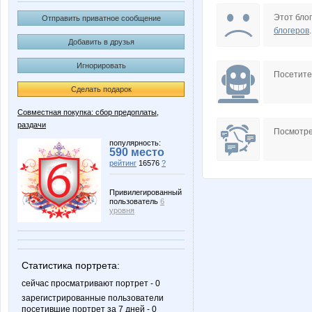
Airina
AliShar
Этот блог
Отправить приватное сообщение
блогеров
.
Добавить в друзья
Игнорировать
Beliya
Bobric
Посетит
Сделать подарок
Совместная покупка: сбор предоплаты,
раздачи
Edissa
Enn
Посмотре
популярность:
590 место
рейтинг
16576
?
Julletta
Kadark
Привилегированный
пользователь
6
уровня
Ladyfirst
LanaN
Статистика портрета:
сейчас просматривают портрет - 0
зарегистрированные пользователи
посетившие портрет за 7 дней - 0