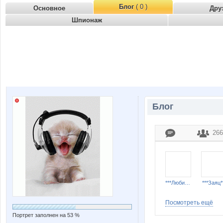
Блог
( 0 )
Основное
Дру
Шпионаж
Блог
266
***Любимка***
***Заяц*
Посмотреть ещё
Портрет заполнен на 53 %