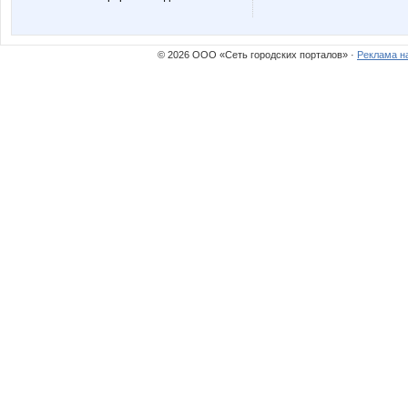
Lonza
Lusien
© 2026 ООО «Сеть городских порталов» ·
Реклама н
Miledy
Modnits
Nata30
Nathali
Olushka)
Panfa!
SOFOCHKA
Sc@rle